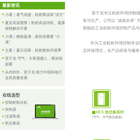
最新资讯
雷子克专注机柜环境控制领域，
小暑｜暑气渐盛，机柜降温有“凉方”
发与生产。公司以 “成就未来
夏至高温预警｜机柜高温停机、凝露
智能的工业机柜环境控制产品与
报错解决方案
小满｜物致盈满，散热容量要 “小
满”
作为工业机柜环境控制专业制
立夏｜夏日启幕，机柜散热升级季
态环保理念，在产品研发与服务
雷子克·节气︱大寒遇腊八，粥浓情
益暖
从内到外，雷子克 助力中国风电行
业高质量发展
在线选型
控制柜制冷机
加热器
HEX 热交换系列
过滤风扇
(气气，水气热交换器)
热交换器