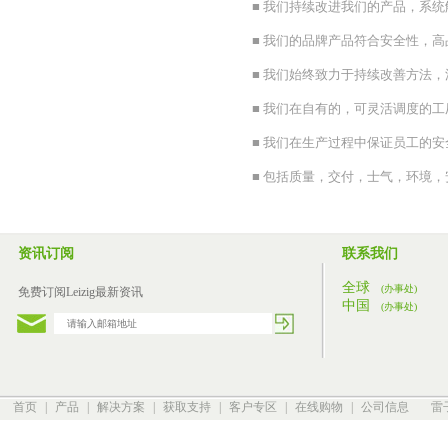
■ 我们持续改进我们的产品，系
■ 我们的品牌产品符合安全性，
■ 我们始终致力于持续改善方法
■ 我们在自有的，可灵活调度的
■ 我们在生产过程中保证员工的
■ 包括质量，交付，士气，环境
资讯订阅
联系我们
全球
(办事处)
免费订阅Leizig最新资讯
中国
(办事处)
首页
|
产品
|
解决方案
|
获取支持
|
客户专区
|
在线购物
|
公司信息
雷子