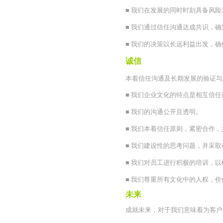
■ 我们在发展的同时时刻具备风险
■ 我们通过信任沟通达成共识，
■ 我们的决策以长远利益出发，
诚信
本着信任沟通及长期发展的验证与
■ 我们企业文化的特点是相互信
■ 我们的沟通公开且透明。
■ 我们本着信任原则，紧密合作
■ 我们建设性的思考问题，并采取
■ 我们对员工进行积极的培训，
■ 我们尊重所有文化中的人权，
未来
成就未来，对于我们意味着为客户